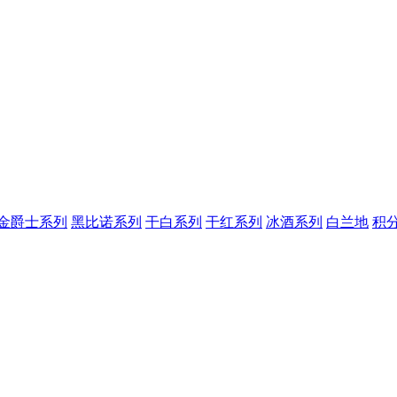
金爵士系列
黑比诺系列
干白系列
干红系列
冰酒系列
白兰地
积