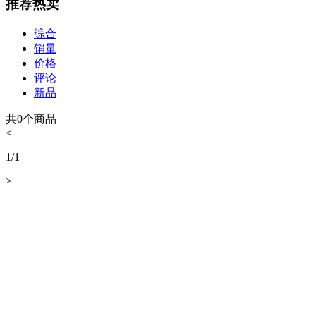
推荐热卖
综合
销量
价格
评论
新品
共
0
个商品
<
1
/
1
>