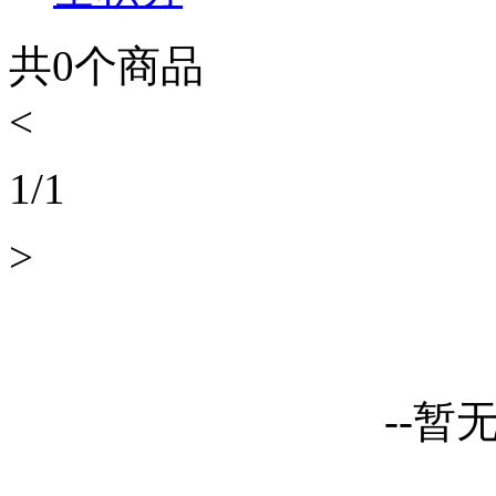
共
0
个商品
<
1
/
1
>
--暂