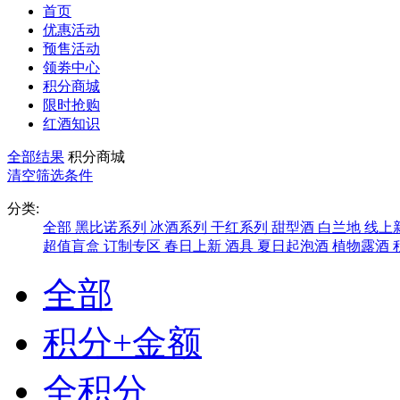
首页
优惠活动
预售活动
领劵中心
积分商城
限时抢购
红酒知识
全部结果
积分商城
清空筛选条件
分类:
全部
黑比诺系列
冰酒系列
干红系列
甜型酒
白兰地
线上
超值盲盒
订制专区
春日上新
酒具
夏日起泡酒
植物露酒
全部
积分+金额
全积分