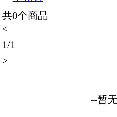
共
0
个商品
<
1
/
1
>
--暂