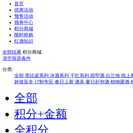
首页
优惠活动
预售活动
领劵中心
积分商城
限时抢购
红酒知识
全部结果
积分商城
清空筛选条件
分类:
全部
黑比诺系列
冰酒系列
干红系列
甜型酒
白兰地
线上
超值盲盒
订制专区
春日上新
酒具
夏日起泡酒
植物露酒
全部
积分+金额
全积分